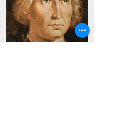
¿Cristóbal o Cristóforo?
La oscuridad del enigma colombino, es tan
amplia..., que ennegrece su propio nombre:
“… de la misma manera que la mayor parte
de sus...